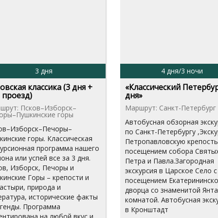
3 дня
4 дня/3 ночи
овская классика (3 дня +
«Классический Петербур
 проезд)
дня»
шрут: Псков–Изборск–
Маршрут: Санкт-Петербург
оры–Пушкинские горы
Автобусная обзорная экску
ов–Изборск–Печоры–
по Санкт-Петербургу ,Экску
кинские горы. Классическая
Петропавловскую крепость
курсионная программа нашего
посещением собора Святы
она или успей все за 3 дня.
Петра и Павла.Загородная
ов, Изборск, Печоры и
экскурсия в Царское Село с
кинские Горы – крепости и
посещением Екатерининско
астыри, природа и
дворца со знаменитой Янт
ература, исторические факты
комнатой. Автобусная экск
егенды. Программа
в Кронштадт
ентирована на любой вкус и