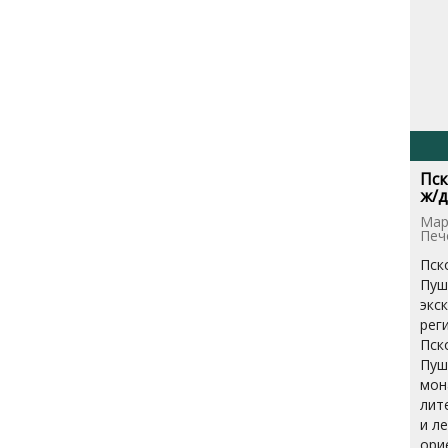
Пск
ж/д
Мар
Печ
Пск
Пуш
экс
реги
Пск
Пуш
мон
лит
и л
ори