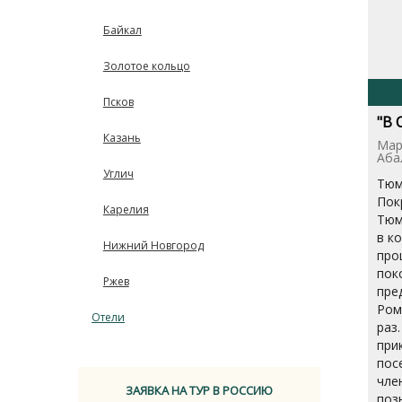
Байкал
Золотое кольцо
Псков
"В 
Казань
Мар
Аба
Углич
Тюм
Пок
Карелия
Тюм
в к
Нижний Новгород
про
пок
Ржев
пре
Ром
Отели
раз
при
пос
чле
ЗАЯВКА НА ТУР В РОССИЮ
поз