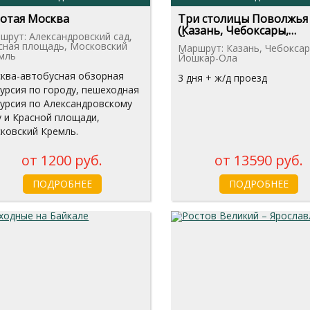
отая Москва
Три столицы Поволжья
(Казань, Чебоксары,
шрут: Александровский сад,
Йошкар-Ола)
сная площадь, Московский
Маршрут: Казань, Чебоксар
мль
Йошкар-Ола
ква-автобусная обзорная
3 дня + ж/д проезд
курсия по городу, пешеходная
курсия по Александровскому
у и Красной площади,
ковский Кремль.
от 1200 руб.
от 13590 руб.
ПОДРОБНЕЕ
ПОДРОБНЕЕ