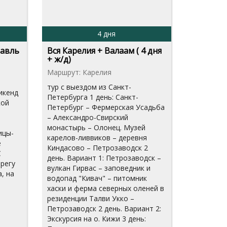
4 дня
лавль
Вся Карелия + Валаам ( 4 дня
+ ж/д)
Маршрут: Карелия
тур с выездом из Санкт-
икенд
Петербурга 1 день: Санкт-
кой
Петербург – Фермерская Усадьба
– Александро-Свирский
монастырь – Олонец. Музей
ицы-
карелов-ливвиков – деревня
е
Киндасово – Петрозаводск 2
С
день. Вариант 1: Петрозаводск –
регу
вулкан Гирвас – заповедник и
, на
водопад "Кивач" – питомник
хаски и ферма северных оленей в
резиденции Талви Укко –
Петрозаводск 2 день. Вариант 2:
Экскурсия на о. Кижи 3 день: