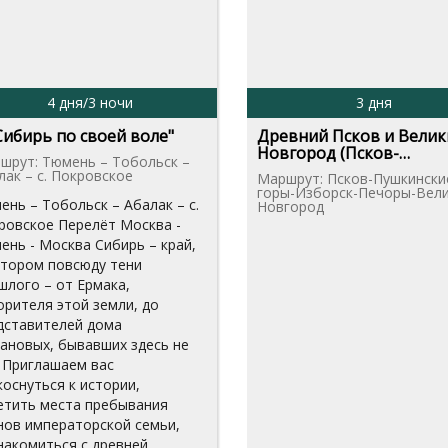
4 дня/3 ночи
3 дня
Сибирь по своей воле"
Древний Псков и Велик
Новгород (Псков-
шрут: Тюмень – Тобольск –
Пушкинские горы...
лак – с. Покровское
Маршрут: Псков-Пушкински
горы-Изборск-Печоры-Вел
ень – Тобольск – Абалак – с.
Новгород
ровское Перелёт Москва -
ень - Москва Сибирь – край,
отором повсюду тени
шлого – от Ермака,
орителя этой земли, до
дставителей дома
ановых, бывавших здесь не
. Приглашаем вас
коснуться к истории,
етить места пребывания
нов императорской семьи,
накомиться с древней