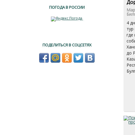
Дор
ПОГОДА В РОССИИ
Мар
Бил
4 д
тур
где
соб
ПОДЕЛИТЬСЯ В СОЦСЕТЯХ
Хан
до 
Каз
Рес
Бул