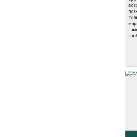
воз
поз
тол
мар
сам
сво