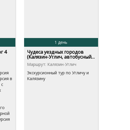
1 день
г 4
Чудеса уездных городов
(Калязин-Углич, автобусный
тур, ...
Маршрут: Калязин-Углич
рсия
Экскурсионный тур по Угличу и
рсия в
Калязину
 с
х
го
арной
урсия