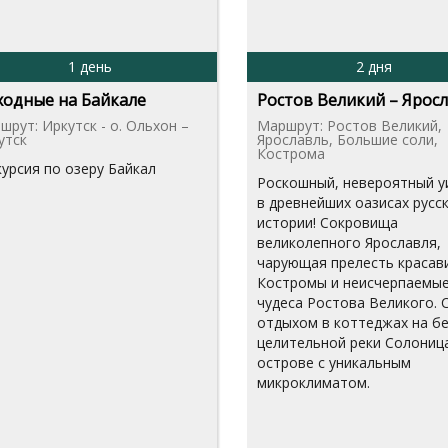
1 день
2 дня
одные на Байкале
Ростов Великий – Ярос
шрут: Иркутск - о. Ольхон –
Маршрут: Ростов Великий,
утск
Ярославль, Большие соли,
Кострома
курсия по озеру Байкал
Роскошный, невероятный у
в древнейших оазисах русс
истории! Сокровища
великолепного Ярославля,
чарующая прелесть красав
Костромы и неисчерпаемы
чудеса Ростова Великого. 
отдыхом в коттеджах на бе
целительной реки Солоница
острове с уникальным
микроклиматом.