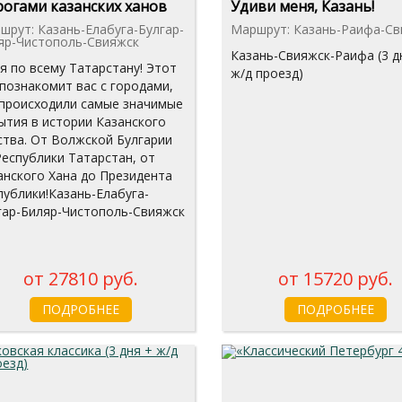
огами казанских ханов
Удиви меня, Казань!
шрут: Казань-Елабуга-Булгар-
Маршрут: Казань-Раифа-Св
яр-Чистополь-Свияжск
Казань-Свияжск-Раифа (3 д
ня по всему Татарстану! Этот
ж/д проезд)
 познакомит вас с городами,
 происходили самые значимые
ытия в истории Казанского
ства. От Волжской Булгарии
Республики Татарстан, от
анского Хана до Президента
публики!Казань-Елабуга-
гар-Биляр-Чистополь-Свияжск
от 27810 руб.
от 15720 руб.
ПОДРОБНЕЕ
ПОДРОБНЕЕ