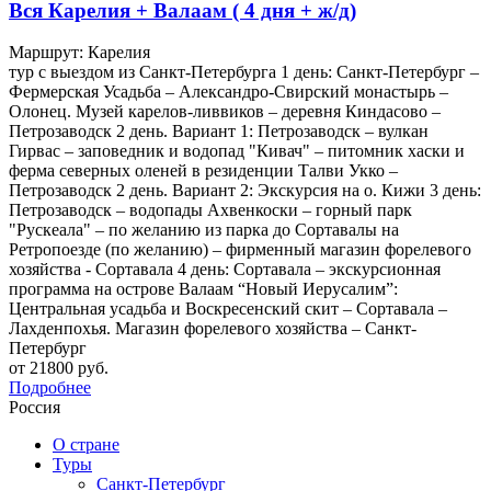
Вся Карелия + Валаам ( 4 дня + ж/д)
Маршрут: Карелия
тур с выездом из Санкт-Петербурга 1 день: Санкт-Петербург –
Фермерская Усадьба – Александро-Свирский монастырь –
Олонец. Музей карелов-ливвиков – деревня Киндасово –
Петрозаводск 2 день. Вариант 1: Петрозаводск – вулкан
Гирвас – заповедник и водопад "Кивач" – питомник хаски и
ферма северных оленей в резиденции Талви Укко –
Петрозаводск 2 день. Вариант 2: Экскурсия на о. Кижи 3 день:
Петрозаводск – водопады Ахвенкоски – горный парк
"Рускеала" – по желанию из парка до Сортавалы на
Ретропоезде (по желанию) – фирменный магазин форелевого
хозяйства - Сортавала 4 день: Сортавала – экскурсионная
программа на острове Валаам “Новый Иерусалим”:
Центральная усадьба и Воскресенский скит – Сортавала –
Лахденпохья. Магазин форелевого хозяйства – Санкт-
Петербург
от 21800 руб.
Подробнее
Россия
О стране
Туры
Санкт-Петербург