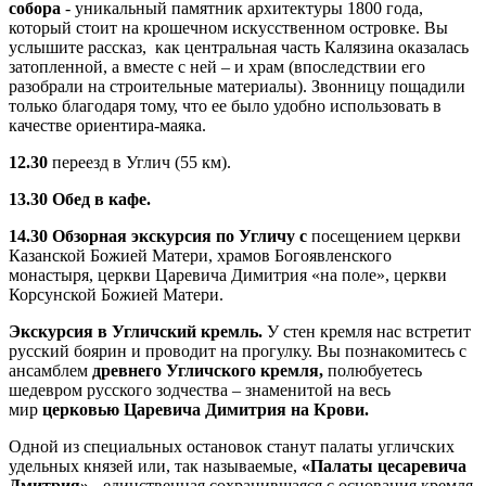
собора
- уникальный памятник архитектуры 1800 года,
который стоит на крошечном искусственном островке. Вы
услышите рассказ, как центральная часть Калязина оказалась
затопленной, а вместе с ней – и храм (впоследствии его
разобрали на строительные материалы). Звонницу пощадили
только благодаря тому, что ее было удобно использовать в
качестве ориентира-маяка.
12.30
переезд в Углич (55 км).
13.30
Обед в кафе.
14.30
Обзорная экскурсия по Угличу с
посещением церкви
Казанской Божией Матери, храмов Богоявленского
монастыря, церкви Царевича Димитрия «на поле», церкви
Корсунской Божией Матери.
Экскурсия в Угличский кремль.
У стен кремля нас встретит
русский боярин и проводит на прогулку. Вы познакомитесь с
ансамблем
древнего Угличского кремля,
полюбуетесь
шедевром русского зодчества – знаменитой на весь
мир
церковью Царевича Димитрия на Крови.
Одной из специальных остановок станут
палаты угличских
удельных князей или, так называемые,
«Палаты цесаревича
Дмитрия»
- единственная сохранившаяся с основания кремля