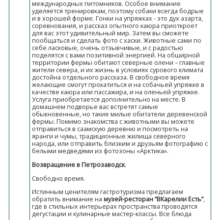
международных питомников. Особое внимание
уделяется тренировкам, поэтому собаки всегда бодрые
и в хорошей форме. Гонки на упряжках - это дух азарта,
соревнования, и рассказ опытного каюра приоткроет
для вас этот удивительный мир. Затем вы сможете
пообщаться и сделать фото с хаски. Животные сами по
себе ласковые, очень отзывчивые, и с радостью
поделятся с вами позитивной энергией. На обширной
территории фермы обитают северные олени – главные
жители севера, и их жизнь в условиях сурового климата
достойна отдельного рассказа. В свободное время
желающие смогут прокатиться и на собачьей упряжке в
качестве каюра или пассажира, и на оленьей упряжке.
Услуга приобретается дополнительно на месте. В
домашнем подворье вас встретят самые
обыкновенные, но такие милые обитатели деревенской
фермы. Помимо знакомства с животными вы можете
отправиться в саамскую деревню и посмотреть на
яранги и чумы, традиционные жилища северного
народа, или отправить близким и друзьям фотографию с
белыми медведями из фотозоны «Арктика».
Возвращение в Петрозаводск
.
Свободно время.
Истинным ценителям гастротуризма предлагаем
обратить внимание на
музей-ресторан “ВКарелии Есть”
,
где в стильных интерьерах пространства проводятся
дегустации и кулинарные мастер-классы. Все блюда