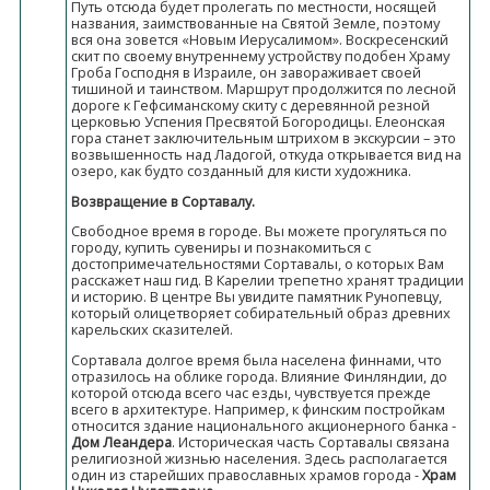
Путь отсюда будет пролегать по местности, носящей
названия, заимствованные на Святой Земле, поэтому
вся она зовется «Новым Иерусалимом». Воскресенский
скит по своему внутреннему устройству подобен Храму
Гроба Господня в Израиле, он завораживает своей
тишиной и таинством. Маршрут продолжится по лесной
дороге к Гефсиманскому скиту с деревянной резной
церковью Успения Пресвятой Богородицы. Елеонская
гора станет заключительным штрихом в экскурсии – это
возвышенность над Ладогой, откуда открывается вид на
озеро, как будто созданный для кисти художника.
Возвращение в Сортавалу.
Свободное время в городе. Вы можете прогуляться по
городу, купить сувениры и познакомиться с
достопримечательностями Сортавалы, о которых Вам
расскажет наш гид. В Карелии трепетно хранят традиции
и историю. В центре Вы увидите памятник Рунопевцу,
который олицетворяет собирательный образ древних
карельских сказителей.
Сортавала долгое время была населена финнами, что
отразилось на облике города. Влияние Финляндии, до
которой отсюда всего час езды, чувствуется прежде
всего в архитектуре. Например, к финским постройкам
относится здание национального акционерного банка -
Дом Леандера
. Историческая часть Сортавалы связана
религиозной жизнью населения. Здесь располагается
один из старейших православных храмов города -
Храм