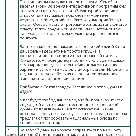
По приезду вы сразу же попадете в руки «Семейки
весельчаков». Во время интерактивной программы они
познакомят вас с музыкальной культурой Карелии и
откроют для вас смысл таких слов как «кантеле»,
«ёухикко», «ёйги», «пийрилейки», «руны» приобретут
смысл. Особое место в программе занимает знакомство
с пастушеской традицией и древними инструментами
пастухов, на которых всем желающим разрешается
поиграть.
Вас непременно познакомят с карельской куклой Катти
да Василь - здесь это не просто игрушка, а
хранительница традиции и полноправный житель
Киндасово. А после увлекут гостей к столу с дымящимся
самоваром, поведают о том, «Как киндасовцы кашу
варили» и зачем «За маслом в амбар» бегали. И, конечно
же, вас не отпустят без чая с карельской домашней
выпечкой на родниковой водичке!
Прибытие в Петрозаводск. Заселение в отель, ужин и
отдых.
У вас будет свободный вечер, чтобы познакомиться с
еще одной достопримечательностью – карельской
кухней во время ужина. Гид подскажет вам, какие
рестораны есть неподалеку от вашего отеля, где гостям
предлагают попробовать национальные блюда по
старинным рецептам.
2
Во второй день вы можете отправиться по маршруту
день
основной программы или заменить его на посещение