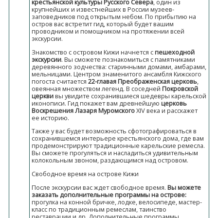
крестьянской культуры Русского Севера
, один из
крупнейших и известнейших в России музеев-
заповедников под открытым небом. По прибытию на
остров вас встретит гид, который будет вашим
проводником и помощником на протяжении всей
экскурсии.
Знакомство с островом Кижи начнется с
пешеходной
экскурсии
. Вы сможете познакомиться с памятниками
деревянного зодчества: старинными домами, амбарами,
мельницами. Центром знаменитого ансамбля Кижского
погоста считается
22-главая Преображенская церковь
,
овеянная множеством легенд. В соседней
Покровской
церкви
вы увидите сохранившиеся шедевры карельской
иконописи. Гид покажет вам древнейшую
церковь
Воскрешения Лазаря Муромского
XIV века и расскажет
ее историю.
Также у вас будет возможность сфотографироваться в
сохранившемся интерьере крестьянского дома, где вам
продемонстрируют традиционные карельские ремесла.
Вы сможете прогуляться и насладиться удивительным
колокольным звоном, раздающимся над островом.
Свободное время на острове Кижи
После экскурсии вас ждет свободное время.
Вы можете
заказать дополнительные программы на острове:
прогулка на конной бричке, лодке, велосипеде, мастер-
класс по традиционным ремеслам, таинство
реставрации и др. Дополнительные программы