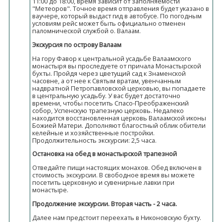
11:00 до 18:00, время зависит от заполняемости
"Метеоров". Точное время отправления будет указано в
ваучере, который выдаст гид в автобусе. По погодным
условиям рейс может быть официально отменен
паломнической службой о. Валаам.
Экскурсия по острову Валаам
На гору Фавор к центральной усадьбе Валаамского
монастыря вы проследуете от причала Монастырской
бухты. Пройдя через цветущий сад к Знаменской
часовне, а от нее к Святым вратам, увенчанным
надвратной Петропавловской церковью, вы попадаете
в центральную усадьбу. У вас будет достаточно
времени, чтобы посетить Спасо-Преображенский
собор, Успенскую трапезную церковь. Недалеко
находится восстановленная церковь Валаамской иконы
Божией Матери. Дополняют благостный облик обители
келейные и хозяйственные постройки.
Продолжительность экскурсии: 2,5 часа.
Остановка на обед в монастырской трапезной
Отведайте пищи настоящих монахов. Обед включен в
стоимость экскурсии. В свободное время вы можете
посетить церковную и сувенирные лавки при
монастыре.
Продолжение экскурсии. Вторая часть - 2 часа.
Далее нам предстоит переехать в Никоновскую бухту.