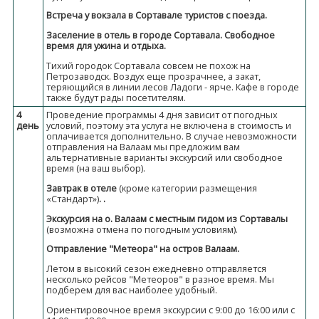
Встреча у вокзала в Сортавале туристов с поезда.
Заселение в отель в городе Сортавала. Свободное
время для ужина и отдыха.
Тихий городок Сортавала совсем не похож на
Петрозаводск. Воздух еще прозрачнее, а закат,
теряющийся в линии лесов Ладоги - ярче. Кафе в городе
также будут рады посетителям.
4
Проведение программы 4 дня зависит от погодных
день
условий, поэтому эта услуга не включена в стоимость и
оплачивается дополнительно. В случае невозможности
отправления на Валаам мы предложим вам
альтернативные варианты экскурсий или свободное
время (на ваш выбор).
Завтрак в отеле
(кроме категории размещения
«Стандарт»)
. .
Экскурсия на о. Валаам с местным гидом из Сортавалы
(возможна отмена по погодным условиям).
Отправление "Метеора" на остров Валаам.
Летом в высокий сезон ежедневно отправляется
несколько рейсов "Метеоров" в разное время. Мы
подберем для вас наиболее удобный.
Ориентировочное время экскурсии с 9:00 до 16:00 или с