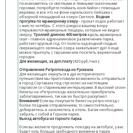
познакомитесь со светлыми и темными сказочными
героями, попробуете поймать коня Хийси с помощью
веревки, и все это на фоне карельского пейзажа с
обзорной площадкой на озеро Светлое.
Водная
прогулка по мраморному озеру
– прокат лодок работает
с мая по октябрь. С этого ракурса вашему взору
открываются мраморные пещеры, которые не видно
сверху.
Троллей длиною 400 метров
вдоль мраморных
скал – главное адреналиновое развлечение парка,
работает круглый год. От полета над водной гладью
сверкающего зеленью озера захватывает дух! А еще
можно прыгнуть с тарзанки или посетить веревочный
городок.
Для желающих, за доп.плату
(420 руб./чел.):
Отправление Ретропоезда из Рускеала
.
Для желающих окунуться в дух исторического
путешествия мы приготовили возможность отправиться
в город Сортавала под стук колес на настоящем
паровозе со старинными интерьерами. В высокий сезон
билеты на «Ретропоезд» желательно приобретать
заблаговременно, так как их быстро раскупают.
Внимание!
Если вы покупаете билет на ретро-поезд с
более поздним отправлением, то самостоятельно
добираетесь и заселяетесь в отель. Багаж необходимо
забрать с собой в Горном парке.
Выезд автобуса из горного парка.
Если вы желаете продолжить поездку на автобусе, у вас
будет чуть больше свободного времени в парке.