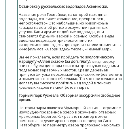
Остановка у рускеальских водопадов Ахвенкоски.
Название реки Тохмайоки, на которой находятся
водопады, означает «вращение, превратность,
непостоянство». Это небольшие, но живописные
каскады на лесной речке в окружении гранитных
уступов. Как и другие подобные водопады, они
становятся бурными весной и осенью. Особые виды
здешних водопадов привлекают многих
кинорежиссеров - здесь проходили съемки знаменитых
кинофильмов «А зори здесь тихие», «Темный мир».
Вы не пожалеете, если пройдете по
экологическому
маршруту «Аллея сказок» (за доп. плату)
, глядя сверху
вниз на бурлящие воды с высоты протянутых над ними
подвесных верёвочных мостов. Среди деревьев
прячутся фигурки персонажей карельских мифов, легенд
и знаменитого эпоса «Калевала». Так что при желании за
доплату вы сможете пройтись над водой в поисках
красивых кадров на свой фотоаппарат.
Горный парк Рускеала. Обзорная экскурсия и свободное
время.
Центром парка является Мраморный каньон – огромное
изумрудно-прозрачное озеро в окружении отвесных
мраморных берегов. Как раз этот мрамор можно
заметить в отделке архитектурных шедевров Санкт-
Петербурга. По периметру озера проложено несколько