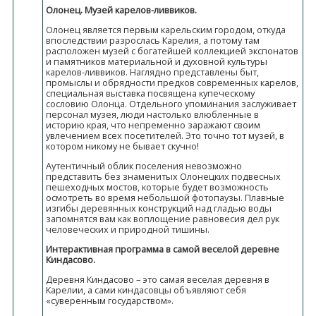
Олонец. Музей карелов-ливвиков.
Олонец является первым карельским городом, откуда
впоследствии разрослась Карелия, а потому там
расположен музей с богатейшей коллекцией экспонатов
и памятников материальной и духовной культуры
карелов-ливвиков. Наглядно представлены быт,
промыслы и обрядности предков современных карелов,
специальная выставка посвящена купеческому
сословию Олонца. Отдельного упоминания заслуживает
персонал музея, люди настолько влюбленные в
историю края, что непременно заражают своим
увлечением всех посетителей. Это точно тот музей, в
котором никому не бывает скучно!
Аутентичный облик поселения невозможно
представить без знаменитых Олонецких подвесных
пешеходных мостов, которые будет возможность
осмотреть во время небольшой фотопаузы. Плавные
изгибы деревянных конструкций над гладью воды
запомнятся вам как воплощение равновесия дел рук
человеческих и природной тишины.
Интерактивная программа в самой веселой деревне
Киндасово.
Деревня Киндасово – это самая веселая деревня в
Карелии, а сами киндасовцы объявляют себя
«суверенным государством».