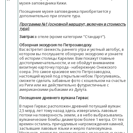
музея-заповедника Кижи.
Посещение музея-заповедника приобретается у
дополнительно при оплате тура.
Программа №1 (основной маршрут, включен в стоимость
тура):
Завтрак
в отеле (кроме категории "Стандарт").
Обзорная экскурсия по Петрозаводску
.
Вас встретит свежесть раннего утра и уютный автобус, в
котором вы послушаете обзорную экскурсию и узнаете
об истории столицы Карелии. Вам покажут главные
достопримечательности, и не обойдут вниманием
визитную карточку города - набережную Онежского
озера. Это самое красивое место Петрозаводска,
настоящий музей под открытым небом. Прогуливаясь,
сможете сделать забавные фото с кошельком на счастье
из Риги или же действительно футуристичные с
американскими рыбаками из Дулута.
Посещение древнего вулкана Гирвас
В парке Гирвас расположен древний потухший вулкан:
2,5 млрд. лет тому назад здесь извергались лавовые
потоки на поверхность земли, а в небо выбрасывались
вулканические бомбы диаметром более 1 метра. От тех
времен остались причудливые нагромождения камней,
застывшие лавовые языки и жерло палеовулкана.
Местность вокруг по-своему красива: красноватые скалы