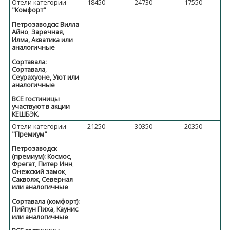
Отели категории
18450
24730
17550
"Комфорт"
Петрозаводск: Вилла
Айно
,
Заречная,
Илма, Акватика или
аналогичные
Сортавала:
Сортавала
,
Сеурахуоне, Уют или
аналогичные
ВСЕ гостиницы
участвуют в акции
КЕШБЭК.
Отели категории
21250
30350
20350
"Премиум"
Петрозаводск
(премиум): Космос,
Фрегат
,
Питер Инн
,
Онежский замок
,
Саквояж, Северная
или аналогичные
Сортавала (комфорт):
Пийпун Пиха
,
Каунис
или аналогичные