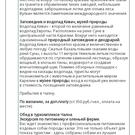
из гранита в обрамлении тихих заводей, небольшие
водопадики, заброшенные лотки для сплава леса.
Вулкан является памятником международного значения.
Заповедник и водопад Кивач, музей природы
.
Водопад Кивач – второй по величине равнинный
водопад Европы. Расположен на реке Суне в
центральной части Карелии. Вокруг него находится
одноименный
природный заповедник и дендрарий
.
Водопад Кивач невероятно красив и величественен в
любую погоду. Сжатые базальтовыми скалами воды
реки Суны, с высоты 11 метров тяжелым литым потоком
обрушиваются по ступеням каменной лестницы, образуя
мощный, в клочьях пены, водоворот и создавая
впечатляющий шум. Помимо обзорных площадок с
видом на каскады водопада, туристы могут
познакомиться с животным и растительным миром
Карелии в
музее природы
, вход в который уже включен
в стоимость посещения заповедника.
Прибытие в Чалну.
По желанию, за доп.плату
(от 350 руб./чел., оплата на
месте):
Обед в туркомплексе Чална
.
Экскурсия по питомнику и оленьей ферме
.
Вас ждет знакомство с профессиональным питомником
ездовых собак породы хаски. Это не только объект для
показа туристам - здесь собраны собаки из лучших