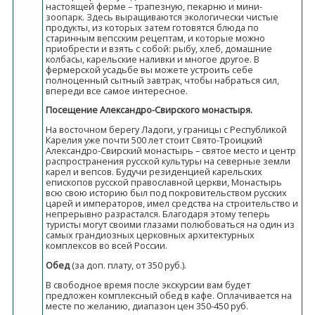
настоящей ферме – трапезную, пекарню и мини-
зоопарк. Здесь выращиваются экологически чистые
продукты, из которых затем готовятся блюда по
старинным вепсским рецептам, и которые можно
приобрести и взять с собой: рыбу, хлеб, домашние
колбасы, карельские наливки и многое другое. В
фермерской усадьбе вы можете устроить себе
полноценный сытный завтрак, чтобы набраться сил,
впереди все самое интересное.
Посещение Александро-Свирского монастыря.
На восточном берегу Ладоги, у границы с Республикой
Карелия уже почти 500 лет стоит Свято-Троицкий
Александро-Свирский монастырь – святое место и центр
распространения русской культуры на северные земли
карел и вепсов. Будучи резиденцией карельских
епископов русской православной церкви, Монастырь
всю свою историю был под покровительством русских
царей и императоров, имел средства на строительство и
непрерывно разрастался. Благодаря этому теперь
туристы могут своими глазами полюбоваться на один из
самых грандиозных церковных архитектурных
комплексов во всей России.
Обед
(за доп. плату, от 350 руб.).
В свободное время после экскурсии вам будет
предложен комплексный обед в кафе. Оплачивается на
месте по желанию, диапазон цен 350-450 руб.