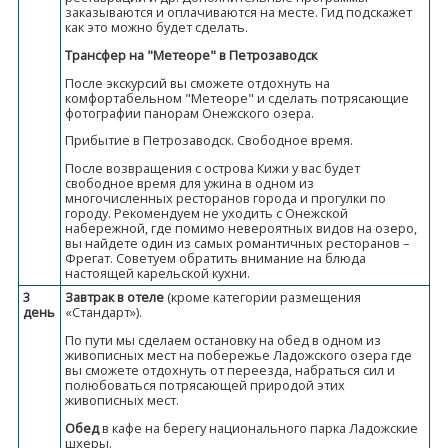
заказываются и оплачиваются на месте. Гид подскажет
как это можно будет сделать.
Трансфер на "Метеоре" в Петрозаводск
После экскурсий вы сможете отдохнуть на
комфортабельном "Метеоре" и сделать потрясающие
фотографии панорам Онежского озера.
Прибытие в Петрозаводск. Свободное время.
После возвращения с острова Кижи у вас будет
свободное время для ужина в одном из
многочисленных ресторанов города и прогулки по
городу. Рекомендуем не уходить с Онежской
набережной, где помимо невероятных видов на озеро,
вы найдете один из самых романтичных ресторанов –
Фрегат. Советуем обратить внимание на блюда
настоящей карельской кухни.
3
Завтрак в отеле
(кроме категории размещения
день
«Стандарт»).
По пути мы сделаем остановку на обед в одном из
живописных мест на побережье Ладожского озера где
вы сможете отдохнуть от переезда, набраться сил и
полюбоваться потрясающей природой этих
живописных мест.
Обед
в кафе на берегу национального парка Ладожские
шхеры.