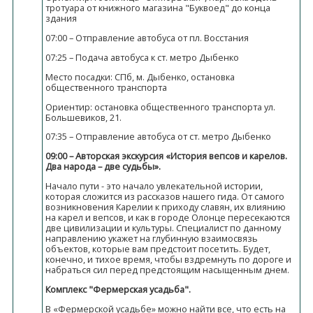
тротуара от книжного магазина "Буквоед" до конца
здания
07:00 – Отправление автобуса от пл. Восстания
07:25 – Подача автобуса к ст. метро Дыбенко
Место посадки: СПб, м. Дыбенко, остановка
общественного транспорта
Ориентир: остановка общественного транспорта ул.
Большевиков, 21.
07:35 – Отправление автобуса от ст. метро Дыбенко
09:00 – Авторская экскурсия «История вепсов и карелов.
Два народа – две судьбы».
Начало пути - это начало увлекательной истории,
которая сложится из рассказов нашего гида. От самого
возникновения Карелии к приходу славян, их влиянию
на карел и вепсов, и как в городе Олонце пересекаются
две цивилизации и культуры. Специалист по данному
направлению укажет на глубинную взаимосвязь
объектов, которые вам предстоит посетить. Будет,
конечно, и тихое время, чтобы вздремнуть по дороге и
набраться сил перед предстоящим насыщенным днем.
Комплекс "Фермерская усадьба".
В «Фермерской усадьбе» можно найти все, что есть на