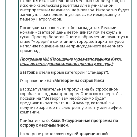
готовятся исключительно из местных биоресурсов, по
исконно карельским рецептам или в уникальной
интерпретации ведущего шеф-повара. Интересно будет
заглянуть в расположенную здесь же иммерсивную
пещеру Петроглифов.
После ужина позвольте себе насладиться Белыми
ночами - световой день летом длится почти круглые
сутки. Простор берегов Онеги в обрамлении скульптур в
стиле “модерн” в сочетании с городской архитектурой
наполняет ощущением непринужденного вечернего
променада.
Программа №2 (Посещение музея-заповедника Кижи,
оплачивается дополнительно при покупке тура):
Завтрак
в отеле (кроме категории "Стандарт").
Отправление
на «Метеоре» на остров Кижи
Вас ждет увлекательная прогулка на быстроходном
корабле по водным просторам Онежского озера. Для
посадки на "Метеор" вам необходимо будет
предъявить распечатанный ваучер, который вы
получите заранее на электронную почту или в офисе
компании.
Прибытие на
о. Кижи. Экскурсионная программа по
острову с местным гидом.
На острове расположен
музей традиционной