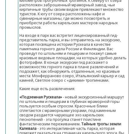
километров прогулочных тропинок. К северу от озера
расположен заброшенный мраморный завод, чьи
кирпичные трубы своим видом привлекают множество
туристов. К югу от озера расположены кафе и
сувенирные магазины, где можно посмотреть и
приобрести работы карельских мастеров народных
промыслов.
На входе в парк вас встретит лицензированный гид-
представитель парка, и вы отправитесь на экскурсию,
которая посвящена истории Рускеала в качестве
памятника горного дела России и Финляндии. Вас
проведут по штольням и пещерам и покажут самые
красивые видовые площадки, на которых удобно делать
фотографии. В конце экскурсии гид расскажет о
возможностях горного парка в плане развлечений и
подскажет, как обнаружить отдаленные, но красивые
места: Монферраново озеро, Итальянский карьер и сад
камней, Светлое озеро с «дикими» тропинками.
Какие еще есть развлечения:
«Подземная Рускеала»
- новый экскурсионный маршрут
по штольням и пещерам в глубинах мраморной горы
пользуется особым спросом. Красочные блики
сплетаются с мраморными узорами, под каменным
сводом раздается чарующее эхо карельских
песнопений - эта прогулка станет поистине
фантастическим переживанием.
Тайные тропы земли
Калевала
- это интерактивная часть парка, которая
поможет оказаться на страницах карельского эпоса. Вы