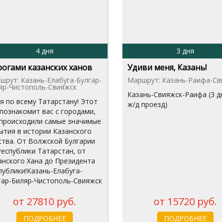
4 дня
3 дня
огами казанских ханов
Удиви меня, Казань!
шрут: Казань-Елабуга-Булгар-
Маршрут: Казань-Раифа-Св
яр-Чистополь-Свияжск
Казань-Свияжск-Раифа (3 д
ня по всему Татарстану! Этот
ж/д проезд)
 познакомит вас с городами,
 происходили самые значимые
ытия в истории Казанского
ства. От Волжской Булгарии
Республики Татарстан, от
анского Хана до Президента
публики!Казань-Елабуга-
гар-Биляр-Чистополь-Свияжск
от 27810 руб.
от 15720 руб.
ПОДРОБНЕЕ
ПОДРОБНЕЕ