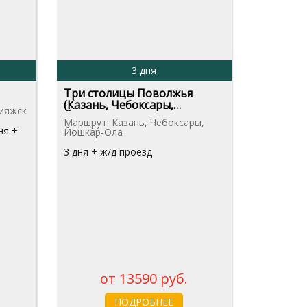
3 дня
Три столицы Поволжья
(Казань, Чебоксары,
ияжск
Йошкар-Ола)
Маршрут: Казань, Чебоксары,
ня +
Йошкар-Ола
3 дня + ж/д проезд
от 13590 руб.
ПОДРОБНЕЕ