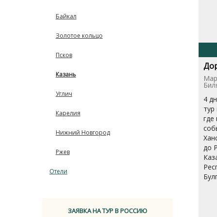
Байкал
Золотое кольцо
Псков
Дор
Казань
Мар
Бил
Углич
4 д
тур
Карелия
где
соб
Нижний Новгород
Хан
до 
Ржев
Каз
Рес
Отели
Бул
ЗАЯВКА НА ТУР В РОССИЮ