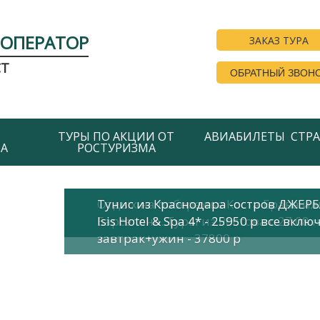
РОПЕРАТОР
ЗАКАЗ ТУРА
СТ
ОБРАТНЫЙ ЗВОН
ТУРЫ ПО АКЦИИ ОТ
АВИАБИЛЕТЫ
СТР
А
РОСТУРИЗМА
Отдых на побережье Коста Брава ил
Тунис из Краснодара -остров ДЖЕРБА 
Барселона. Туры из Ростова с 27.08 н
Isis Hotel & Spa 4* - 25950 р все вкл
завтрак+ужин - 37800 р