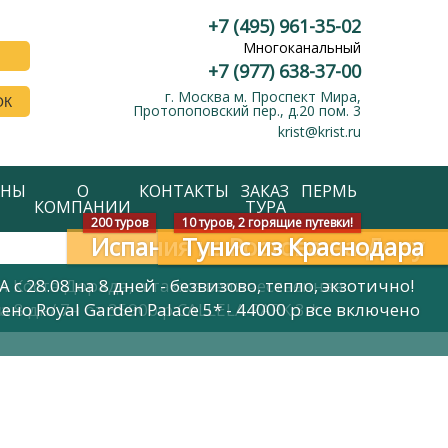
+7 (495) 961-35-02
Многоканальный
+7 (977) 638-37-00
г. Москва м. Проспект Мира,
ОК
Протопоповский пер., д.20 пом. 3
krist@krist.ru
АНЫ
О
КОНТАКТЫ
ЗАКАЗ
ПЕРМЬ
КОМПАНИИ
ТУРА
200 туров
10 туров, 2 горящие путевки!
Испания из Ростова-на-Дону
Тунис из Краснодара
и Коста Дорада, а также величественная
с 28.08 на 8 дней - безвизово, тепло, экзотично!
а 8 дн/ 7н от 35900 р CALLELA PARK 3 *
ючено Royal Garden Palace 5* - 44000 р все включено