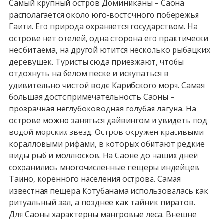
Самый крупный остров Доминиканы – Саона
располагается около юго-восточного побережья
Гаити. Его природа охраняется государством. На
острове нет отелей, одна сторона его практически
необитаема, на другой ютится несколько рыбацких
деревушек. Туристы сюда приезжают, чтобы
отдохнуть на белом песке и искупаться в
удивительно чистой воде Карибского моря. Самая
большая достопримечательность Саоны –
прозрачная неглубоководная голубая лагуна. На
острове можно заняться дайвингом и увидеть под
водой морских звезд. Остров окружен красивыми
коралловыми рифами, в которых обитают редкие
виды рыб и моллюсков. На Саоне до наших дней
сохранились многочисленные пещеры индейцев
Таино, коренного населения острова. Самая
известная пещера Котубанама использовалась как
ритуальный зал, а позднее как тайник пиратов.
Для Саоны характерны мангровые леса. Внешне