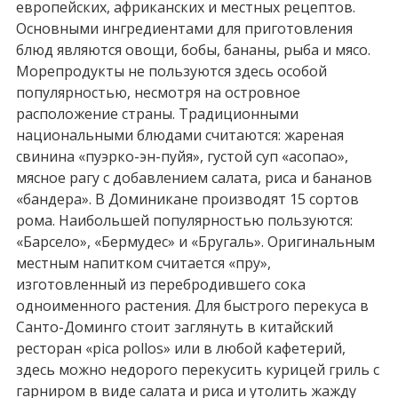
европейских, африканских и местных рецептов.
Основными ингредиентами для приготовления
блюд являются овощи, бобы, бананы, рыба и мясо.
Морепродукты не пользуются здесь особой
популярностью, несмотря на островное
расположение страны. Традиционными
национальными блюдами считаются: жареная
свинина «пуэрко-эн-пуйя», густой суп «асопао»,
мясное рагу с добавлением салата, риса и бананов
«бандера». В Доминикане производят 15 сортов
рома. Наибольшей популярностью пользуются:
«Барсело», «Бермудес» и «Бругаль». Оригинальным
местным напитком считается «пру»,
изготовленный из перебродившего сока
одноименного растения. Для быстрого перекуса в
Санто-Доминго стоит заглянуть в китайский
ресторан «pica pollos» или в любой кафетерий,
здесь можно недорого перекусить курицей гриль с
гарниром в виде салата и риса и утолить жажду