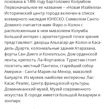
основана в 1496 году Бартоломео Колумбом.
Первоначальное ее название – «Новая Изабелла».
Исторический центр города включен в список
всемирного наследия ЮНЕСКО. Символом Санто-
Доминго считается маяк Фаро-о-Колон с
расположенным в нем мавзолеем Колумба.
Большой интерес с архитектурной точки зрения
представляют: дворцы Aлькaсap-дe-Koлoн и Каса-
дель-Дуарте, колониальные здания Атаразана,
форты Сан-Диего и Консепсьон, Дом орденской
ленты, крепость Ла-Форталеса. Туристам стоит
посетить местный Пантеон, старейший собор
Америки - Санта-Мария-ла-Менор, мавзолей
Балуарте. Из музеев наиболее интересны: Лас-
Касас-Реалес, Центр французской культуры,
Доминиканский музей, Музей современного
искусства. В городе имеется большой Аквариум и
зоопарк.